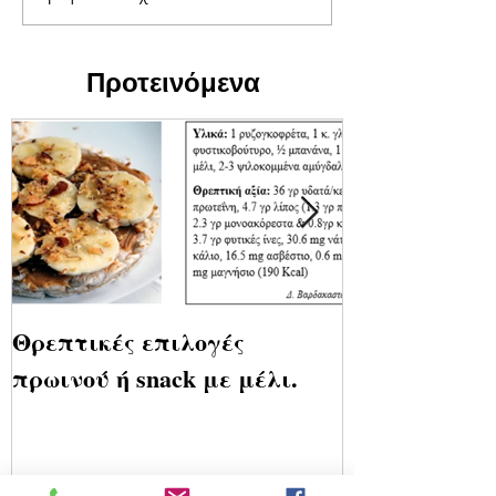
Προτεινόμενα
Θρεπτικές επιλογές
Το Δικό σου μ
πρωινού ή snack με μέλι.