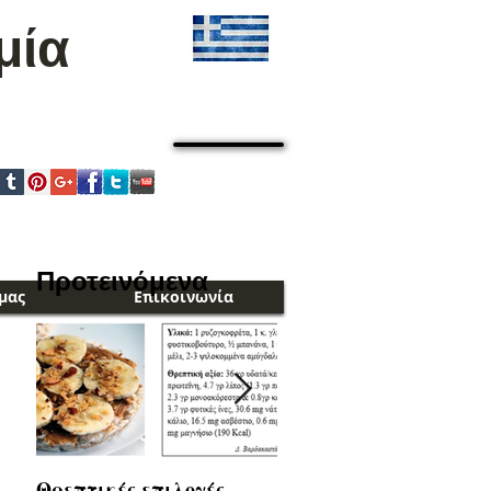
μία
Cart:
Προτεινόμενα
μας
Επικοινωνία
Θρεπτικές επιλογές
Το Δικό σου μέλι..