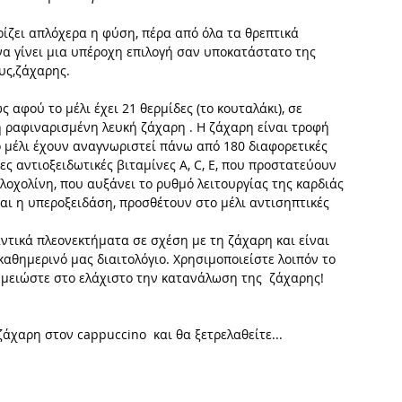
ίζει απλόχερα η φύση, πέρα από όλα τα θρεπτικά 
να γίνει μια υπέροχη επιλογή σαν υποκατάστατο της 
υς,ζάχαρης. 
 αφού το μέλι έχει 21 θερμίδες (το κουταλάκι), σε 
η ραφιναρισμένη λευκή ζάχαρη . Η ζάχαρη είναι τροφή 
ο μέλι έχουν αναγνωριστεί πάνω από 180 διαφορετικές 
ες αντιοξειδωτικές βιταμίνες Α, C, Ε, που προστατεύουν 
υλοχολίνη, που αυξάνει το ρυθμό λειτουργίας της καρδιάς 
αι η υπεροξειδάση, προσθέτουν στο μέλι αντισηπτικές 
ντικά πλεονεκτήματα σε σχέση με τη ζάχαρη και είναι 
αθημερινό μας διαιτολόγιο. Χρησιμοποιείστε λοιπόν το 
 μειώστε στο ελάχιστο την κατανάλωση της  ζάχαρης! 
ζάχαρη στον cappuccino  και θα ξετρελαθείτε... 