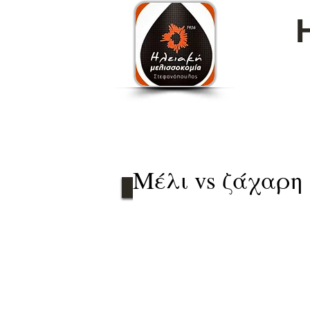
Μέλι vs ζάχαρη
Blog
Βασιλοτροφί