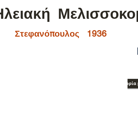
Ηλειακή Μελισσοκο
Στεφανόπουλος 1936
α - μελισσοκομία
e-shop
Η ιστορία 