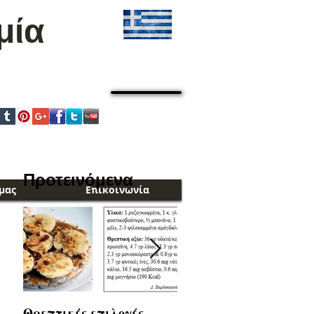
μία
Cart:
Προτεινόμενα
μας
Επικοινωνία
Θρεπτικές επιλογές
Το Δικό σου μέλι..