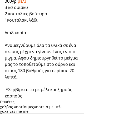
300γρ 
μέλι
3 κσ ουίσκυ
2 κουταλιες βούτυρο
1κουταλάκι λάδι
Διαδικασία
Αναμειγνύουμε όλα τα υλικά σε ένα 
σκεύος μέχρι να γίνουν ένας ενιαίο 
μιγμα. Αφου δημιουργηθεί το μείγμα 
μας το τοποθετούμε στο ούρνο και 
στους 180 βαθμούς για περίπου 20 
λεπτά.
 *Σερβίρετε το με μέλι και ξηρούς 
καρπούς
Ετικέτες:
χαλβάς νηστίσιμος
νηστεια με μέλι
χαxalvas me meli