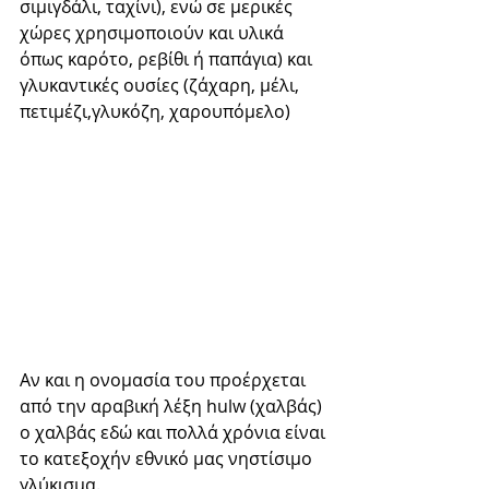
σιμιγδάλι, ταχίνι), ενώ σε μερικές 
χώρες χρησιμοποιούν και υλικά 
όπως καρότο, ρεβίθι ή παπάγια) και 
γλυκαντικές ουσίες (ζάχαρη, μέλι, 
πετιμέζι,γλυκόζη, χαρουπόμελο)
Αν και η ονομασία του προέρχεται 
από την αραβική λέξη hulw (χαλβάς) 
ο χαλβάς εδώ και πολλά χρόνια είναι 
το κατεξοχήν εθνικό μας νηστίσιμο 
γλύκισμα.