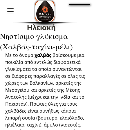
Cart:
Ηλειακή
Νηστίσιμο γλύκισμα
Μελισσοκομία
(Χαλβάς-ταχίνι-μέλι)
Στεφανόπουλος 1936
Με το όνομα 
χαλβάς
 βρίσκουμε μια 
ποικιλία από εντελώς διαφορετικά 
γλυκίσματα τα οποία συναντώνται 
σε διάφορες παραλλαγές σε όλες τις 
χώρες των Βαλκανίων, αρκετές της 
Μεσογείου και αρκετές της Μέσης 
Ανατολής (μέχρι και την Ινδία και το 
Πακιστάν). Πρώτες ύλες για τους 
χαλβάδες είναι συνήθως κάποια 
λιπαρή ουσία (βούτυρο, ελαιόλαδο, 
ηλιέλαιο, ταχίνι), άμυλο (νισεστές, 